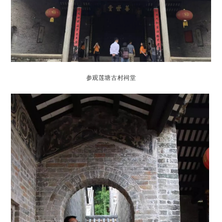
参观莲塘古村祠堂